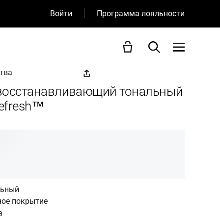
Войти
Программа лояльности
тва
восстанавливающий тональный
Refresh™
льный
ое покрытие
а