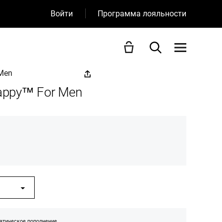
Войти
Программа лояльности
 Men
Happy™ For Men
атическое пополнение.