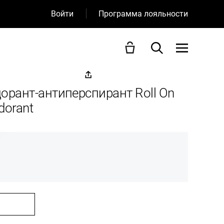
Войти
Программа лояльности
рант-антиперспирант Roll On
dorant