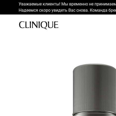
Уважаемые клиенты! Мы временно не принимаем 
Надеемся скоро увидеть Вас снова. Команда брен